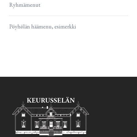
Ryhmämenut
Pöyhölän häämenu, esimerkki