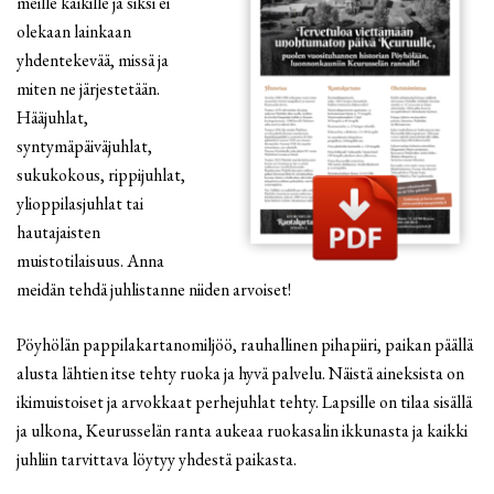
meille kaikille ja siksi ei
olekaan lainkaan
yhdentekevää, missä ja
miten ne järjestetään.
Hääjuhlat,
syntymäpäiväjuhlat,
sukukokous, rippijuhlat,
ylioppilasjuhlat tai
hautajaisten
muistotilaisuus. Anna
meidän tehdä juhlistanne niiden arvoiset!
Pöyhölän pappilakartanomiljöö, rauhallinen pihapiiri, paikan päällä
alusta lähtien itse tehty ruoka ja hyvä palvelu. Näistä aineksista on
ikimuistoiset ja arvokkaat perhejuhlat tehty. Lapsille on tilaa sisällä
ja ulkona, Keurusselän ranta aukeaa ruokasalin ikkunasta ja kaikki
juhliin tarvittava löytyy yhdestä paikasta.