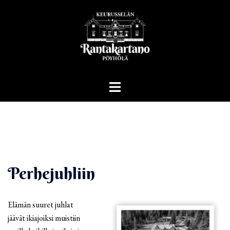
Skip
to
content
Toggle
menu
Perhejuhliin
Elämän suuret juhlat
jäävät ikiajoiksi muistiin