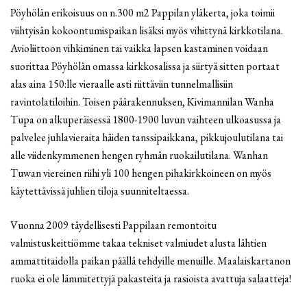
Pöyhölän erikoisuus on n.300 m2 Pappilan yläkerta, joka toimii
viihtyisän kokoontumispaikan lisäksi myös vihittynä kirkkotilana.
Avioliittoon vihkiminen tai vaikka lapsen kastaminen voidaan
suorittaa Pöyhölän omassa kirkkosalissa ja siirtyä sitten portaat
alas aina 150:lle vieraalle asti riittäviin tunnelmallisiin
ravintolatiloihin. Toisen päärakennuksen, Kivimannilan Wanha
Tupa on alkuperäisessä 1800-1900 luvun vaihteen ulkoasussa ja
palvelee juhlavieraita häiden tanssipaikkana, pikkujoulutilana tai
alle viidenkymmenen hengen ryhmän ruokailutilana. Wanhan
Tuwan viereinen riihi yli 100 hengen pihakirkkoineen on myös
käytettävissä juhlien tiloja suunniteltaessa.
Vuonna 2009 täydellisesti Pappilaan remontoitu
valmistuskeittiömme takaa tekniset valmiudet alusta lähtien
ammattitaidolla paikan päällä tehdyille menuille. Maalaiskartanon
ruoka ei ole lämmitettyjä pakasteita ja rasioista avattuja salaatteja!