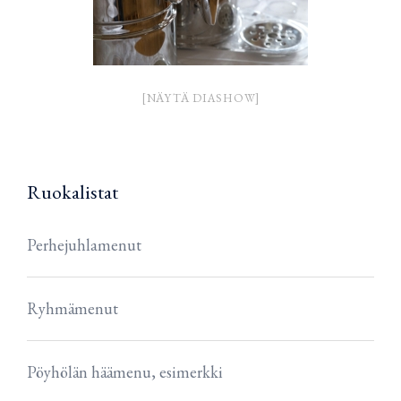
[NÄYTÄ DIASHOW]
Ruokalistat
Perhejuhlamenut
Ryhmämenut
Pöyhölän häämenu, esimerkki