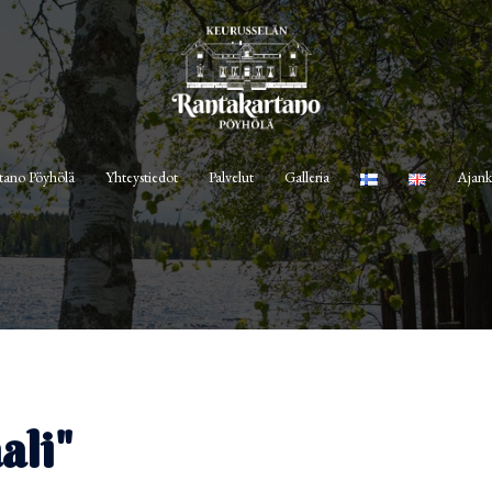
tano Pöyhölä
Yhteystiedot
Palvelut
Galleria
Ajank
ali"